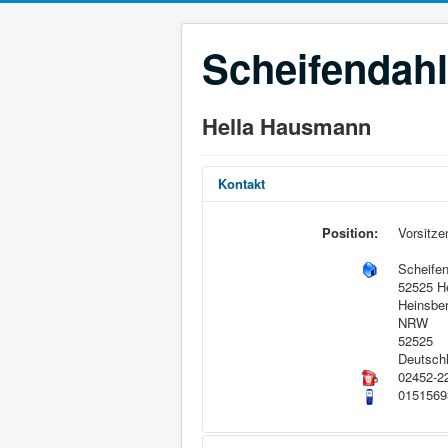
Scheifendahl
Hella Hausmann
Kontakt
Position:
Vorsitz
Scheifen
52525 H
Heinsbe
NRW
52525
Deutsch
02452-2
0151569