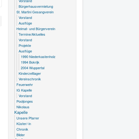
Vorstand
Bürgerhausvermietung
St. Martini Gesangverein
Vorstand
Ausflüge
Heimat- und Bürgerverein
Termine/Aktuelles
Vorstand
Projekte
Ausflüge
1990 Niederkastenholz
1994 Bokrijk
2004 Wuppertal
Kinderzeltlager
Vereinschronik
Feuerwehr
IG Kapelle
Vorstand
Pooljonges
Nikolaus
Kapelle
Unsere Pfarrer
Küster/-in
Chronik
Bilder