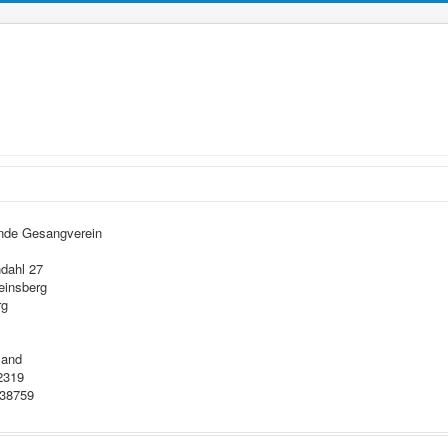
ende Gesangverein
dahl 27
einsberg
rg
land
2319
38759