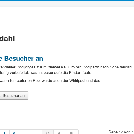
dahl
te Besucher an
endahler Pooljonges zur mittlerweile 8. Großen Poolparty nach Scheifendahl
 fertig vorbereitet, was insbesondere die Kinder freute.
arm temperierten Pool wurde auch der Whirlpool und das
te Besucher an
Seite 12 von 1
8
9
...
11
12