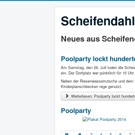
Scheifendahl
Neues aus Scheifen
Poolparty lockt hunder
Am Samstag, den 26. Juli luden die Schev
ein. Der Dorfplatz war pünktlich für 15 Uhr
Neben der Riesenwasserrutsche und dem w
Kinderplanschbecken rege genutzt.
Weiterlesen: Poolparty lockt hunder
Poolparty
3
4
5
6
7